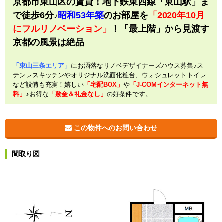
京都市東山区の賃貸！地下鉄東西線「東山駅」ま
で徒歩6分♪
昭和53年築
のお部屋を
「2020年10月
にフルリノベーション」
！「最上階」から見渡す
京都の風景は絶品
「東山三条エリア」
にお洒落なリノベデザイナーズハウス募集♪ス
テンレスキッチンやオリジナル洗面化粧台、ウォシュレットトイレ
など設備も充実！嬉しい
「宅配BOX」
や
「J-COMインターネット無
料」
♪お得な
「敷金＆礼金なし」
の好条件です。
この物件へのお問い合わせ
間取り図