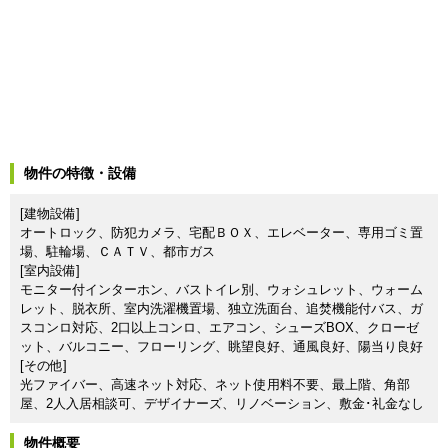
物件の特徴・設備
[建物設備]
オートロック、防犯カメラ、宅配ＢＯＸ、エレベーター、専用ゴミ置
場、駐輪場、ＣＡＴＶ、都市ガス
[室内設備]
モニター付インターホン、バストイレ別、ウォシュレット、ウォーム
レット、脱衣所、室内洗濯機置場、独立洗面台、追焚機能付バス、ガ
スコンロ対応、2口以上コンロ、エアコン、シューズBOX、クローゼ
ット、バルコニー、フローリング、眺望良好、通風良好、陽当り良好
[その他]
光ファイバー、高速ネット対応、ネット使用料不要、最上階、角部
屋、2人入居相談可、デザイナーズ、リノベーション、敷金･礼金なし
物件概要