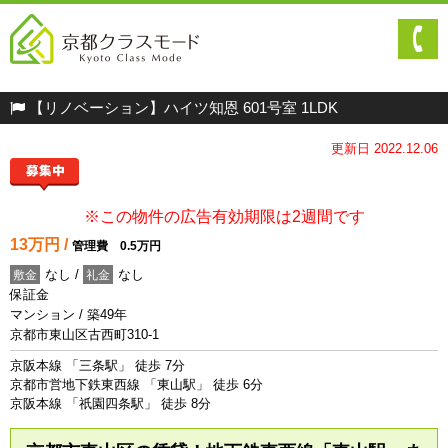
【リノベーション】ハイツ知恩 601号室 1LDK
更新日 2022.12.06
※この物件の広告有効期限は2週間です
13万円 /
管理費 0.5万円
なし /
なし
敷金
礼金
保証金
マンション / 築49年
京都市東山区古西町310-1
京阪本線 「三条駅」 徒歩 7分
京都市営地下鉄東西線 「東山駅」 徒歩 6分
京阪本線 「祇園四条駅」 徒歩 8分