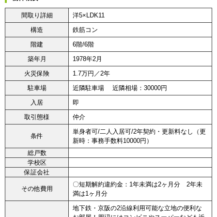
間取り詳細
洋5×LDK11
構造
鉄筋コン
階建
6階/6階
築年月
1978年2月
火災保険
1.7万円／2年
駐車場
近隣駐車場 近隣相場：30000円
入居
即
取引態様
仲介
単身者可/二人入居可/2年契約・更新料なし（更
条件
新時：事務手数料10000円）
総戸数
学校区
保証会社
〇短期解約違約金：1年未満は2ヶ月分 2年未
その他費用
満は1ヶ月分
地下鉄・京阪の2沿線利用可能な立地の便利な