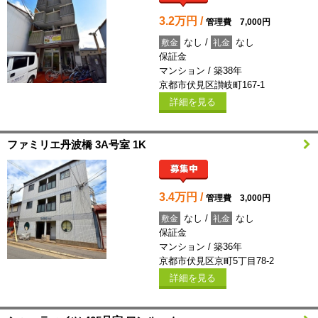
3.2万円 /
管理費 7,000円
なし /
なし
敷金
礼金
保証金
マンション / 築38年
京都市伏見区讃岐町167-1
詳細を見る
ファミリエ丹波橋 3A号室 1K
3.4万円 /
管理費 3,000円
なし /
なし
敷金
礼金
保証金
マンション / 築36年
京都市伏見区京町5丁目78-2
詳細を見る