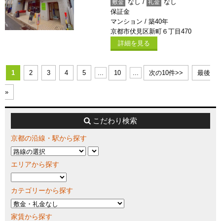
なし /
なし
敷金
礼金
保証金
マンション / 築40年
京都市伏見区新町６丁目470
詳細を見る
1
2
3
4
5
...
10
...
次の10件>>
最後
»
こだわり検索
京都の沿線・駅から探す
エリアから探す
カテゴリーから探す
家賃から探す