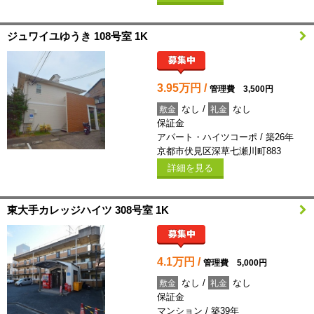
ジュワイユゆうき 108号室 1K
3.95万円 /
管理費 3,500円
なし /
なし
敷金
礼金
保証金
アパート・ハイツコーポ / 築26年
京都市伏見区深草七瀬川町883
詳細を見る
東大手カレッジハイツ 308号室 1K
4.1万円 /
管理費 5,000円
なし /
なし
敷金
礼金
保証金
マンション / 築39年