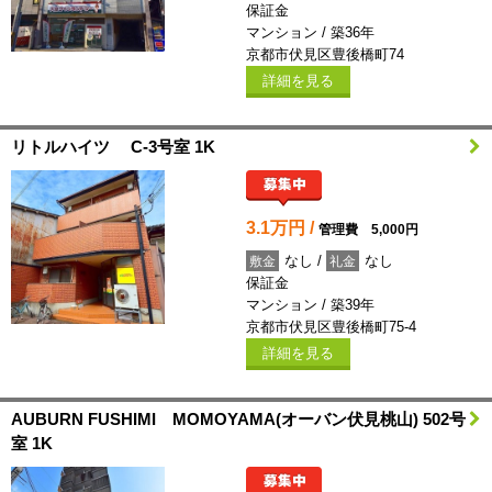
保証金
マンション / 築36年
京都市伏見区豊後橋町74
詳細を見る
リトルハイツ C-3号室 1K
3.1万円 /
管理費 5,000円
なし /
なし
敷金
礼金
保証金
マンション / 築39年
京都市伏見区豊後橋町75-4
詳細を見る
AUBURN FUSHIMI MOMOYAMA(オーバン伏見桃山) 502号
室 1K