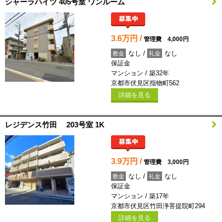
シャーラハイツ 405号室 ワンルーム
3.6万円 /
管理費 4,000円
なし /
なし
敷金
礼金
保証金
マンション / 築32年
京都市伏見区指物町562
詳細を見る
レジデンス竹田 203号室 1K
3.9万円 /
管理費 3,000円
なし /
なし
敷金
礼金
保証金
マンション / 築17年
京都市伏見区竹田浄菩提院町294
詳細を見る