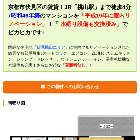
京都市伏見区の賃貸！JR「桃山駅」まで徒歩4分
♪
昭和46年築
のマンションを
「平成19年に室内リ
ノベーション」
！「
水廻り設備も交換済み
」で
ピカピカです♪
閑静な住宅地
「伏見桃山エリア」
に室内フルリノベーションされた
綺麗なお部屋募集♪オートロック、エアコン、2口IHシステムキッチ
ン、シャンプードレッサー、ウォシュレットトイレ、浴室乾燥機な
ど設備も充実！さらにお得な
「更新料なし」
♪
この物件へのお問い合わせ
間取り図