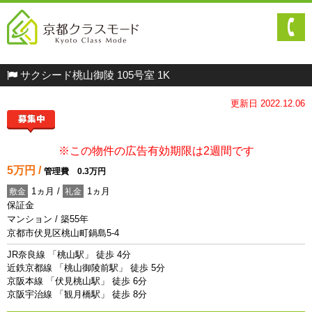
サクシード桃山御陵 105号室 1K
更新日 2022.12.06
※この物件の広告有効期限は2週間です
5万円 /
管理費 0.3万円
1ヵ月 /
1ヵ月
敷金
礼金
保証金
マンション / 築55年
京都市伏見区桃山町鍋島5-4
JR奈良線 「桃山駅」 徒歩 4分
近鉄京都線 「桃山御陵前駅」 徒歩 5分
京阪本線 「伏見桃山駅」 徒歩 6分
京阪宇治線 「観月橋駅」 徒歩 8分