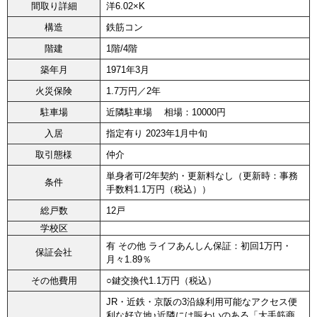
間取り詳細
洋6.02×K
構造
鉄筋コン
階建
1階/4階
築年月
1971年3月
火災保険
1.7万円／2年
駐車場
近隣駐車場 相場：10000円
入居
指定有り 2023年1月中旬
取引態様
仲介
単身者可/2年契約・更新料なし（更新時：事務
条件
手数料1.1万円（税込））
総戸数
12戸
学校区
有 その他 ライフあんしん保証：初回1万円・
保証会社
月々1.89％
その他費用
○鍵交換代1.1万円（税込）
JR・近鉄・京阪の3沿線利用可能なアクセス便
利な好立地♪近隣には賑わいのある「大手筋商