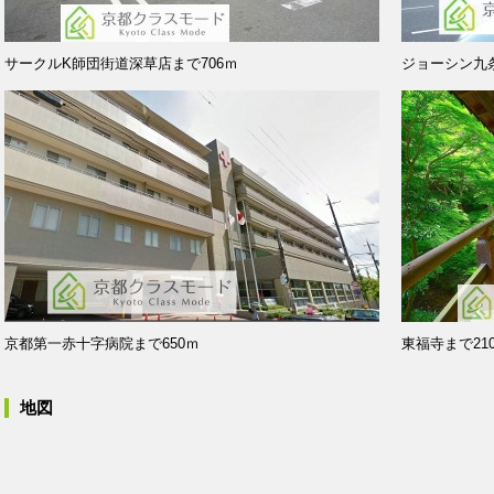
サークルK師団街道深草店まで706ｍ
ジョーシン九条
京都第一赤十字病院まで650ｍ
東福寺まで21
地図