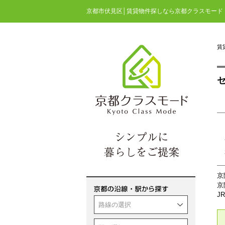
京都市伏見区│賃貸物件探しなら京都クラスモード
賃
セ
京
京
J
路線の選択