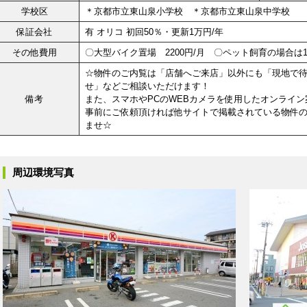
学校区
＊京都市立東山泉小学校 ＊京都市立東山泉中学校
保証会社
有 オリコ 初回50％・更新1万円/年
その他費用
〇大型バイク置場 2200円/月 〇ペット飼育の場合は1匹 
☆物件のご内覧は「店舗へご来店」以外にも「現地で
せ」などご相談いただけます！
備考
また、スマホやPCのWEBカメラを使用したオンライン
事前にご依頼頂ければ他サイトで掲載されている物件
ませ☆
周辺環境写真