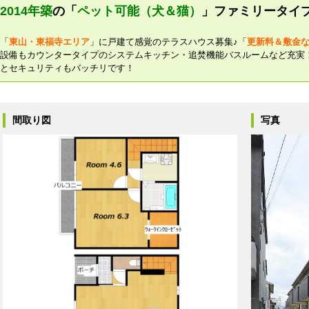
2014年築
の「
ペット可能（犬＆猫）
」ファミリータイ
「
東山・東福寺エリア
」に戸建て感覚のテラスハウス募集♪「
更新料＆敷金
設備もカウンタータイプのシステムキッチン・追焚機能バスルームなど充実
とセキュリティもバッチリです！
間取り図
写真