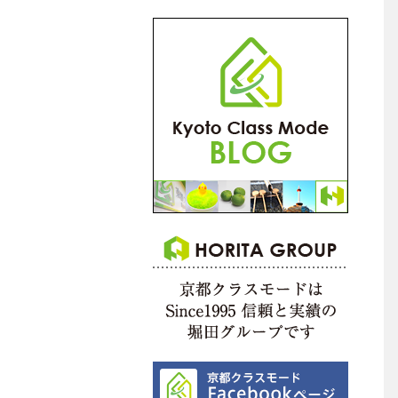
バイク置き場（中型以上）
オートロック
都市ガス
オール電化
室内設備
バストイレ別
システムキッチン
ガスコンロ対応
2口以上コンロ
カウンターキッチン
ウォシュレット
脱衣所
室内洗濯機置場
独立洗面台
シャンプードレッサー
追焚機能付バス
浴室乾燥機
バルコニー
陽当り良好
その他
敷金･礼金なし
ネット使用料不要