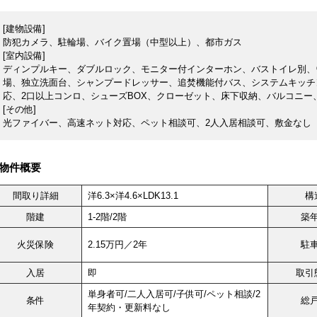
[建物設備]
防犯カメラ、駐輪場、バイク置場（中型以上）、都市ガス
[室内設備]
ディンプルキー、ダブルロック、モニター付インターホン、バストイレ別、
場、独立洗面台、シャンプードレッサー、追焚機能付バス、システムキッチ
応、2口以上コンロ、シューズBOX、クローゼット、床下収納、バルコニー
[その他]
光ファイバー、高速ネット対応、ペット相談可、2人入居相談可、敷金なし
物件概要
間取り詳細
洋6.3×洋4.6×LDK13.1
構
階建
1-2階/2階
築
火災保険
2.15万円／2年
駐
入居
即
取引
単身者可/二人入居可/子供可/ペット相談/2
条件
総
年契約・更新料なし