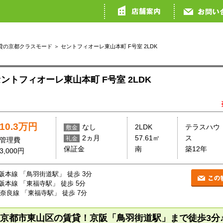
貸の京都クラスモード
＞ セントフィオーレ東山本町 F号室 2LDK
ントフィオーレ東山本町 F号室 2LDK
10.3万円
なし
2LDK
テラスハウ
敷金
2ヵ月
57.61㎡
ス
礼金
管理費
保証金
南
築12年
3,000円
阪本線 「鳥羽街道駅」 徒歩 3分
阪本線 「東福寺駅」 徒歩 5分
R奈良線 「東福寺駅」 徒歩 7分
京都市東山区の賃貸！京阪「鳥羽街道駅」
まで徒歩3分