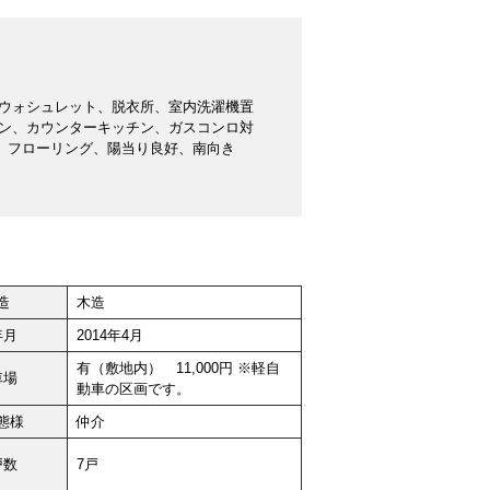
ウォシュレット、脱衣所、室内洗濯機置
ン、カウンターキッチン、ガスコンロ対
、フローリング、陽当り良好、南向き
造
木造
年月
2014年4月
有（敷地内） 11,000円 ※軽自
車場
動車の区画です。
態様
仲介
戸数
7戸