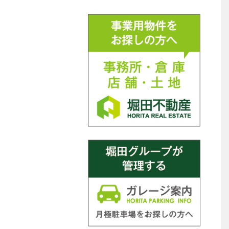
マンション
アパート・ハイツコーポ
一戸建て
テラスハウス
間取り
ワンルーム・1Ｋ
1DK
1LDK
2K
2DK
2LDK
3K
3DK
3LDK
4K
4DK
4LDK以上
築年数
指定なし
新築
1年以内
3年以内
5年以内
7年以内
10年以内
15年以内
20年以内
25年以内
30年以内
35年以内
建物設備
敷地内ガレージ
駐輪場