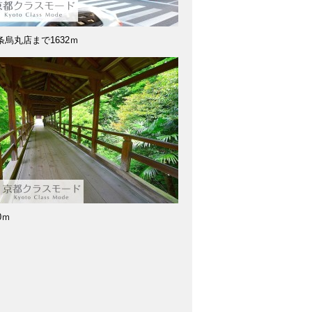
烏丸店まで1632ｍ
0ｍ