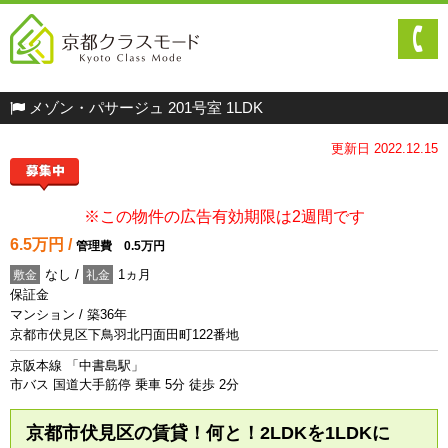
メゾン・パサージュ 201号室 1LDK
更新日 2022.12.15
※この物件の広告有効期限は2週間です
6.5万円 /
管理費 0.5万円
なし /
1ヵ月
敷金
礼金
保証金
マンション / 築36年
京都市伏見区下鳥羽北円面田町122番地
京阪本線 「中書島駅」
市バス 国道大手筋停 乗車 5分 徒歩 2分
京都市伏見区の賃貸！何と！2LDKを1LDKに