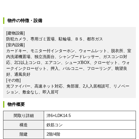
物件の特徴・設備
[建物設備]
防犯カメラ、専用ゴミ置場、駐輪場、ＢＳ、都市ガス
[室内設備]
カードキー、モニター付インターホン、ウォームレット、脱衣所、室
内洗濯機置場、独立洗面台、シャンプードレッサー、ガスコンロ対
応、2口以上コンロ、エアコン、シューズBOX、クローゼット、ウォ
ークインクローゼット、押入、バルコニー、フローリング、眺望良
好、通風良好
[その他]
光ファイバー、高速ネット対応、角部屋、2人入居相談可、リノベー
ション、敷金なし、即入居可
物件概要
間取り詳細
洋6×LDK14.5
構造
鉄筋コン
階建
2階/4階