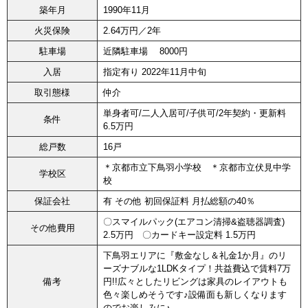
築年月
1990年11月
火災保険
2.64万円／2年
駐車場
近隣駐車場 8000円
入居
指定有り 2022年11月中旬
取引態様
仲介
単身者可/二人入居可/子供可/2年契約・更新料
条件
6.5万円
総戸数
16戸
＊京都市立下鳥羽小学校 ＊京都市立伏見中学
学校区
校
保証会社
有 その他 初回保証料 月払総額の40％
〇スマイルパック(エアコン清掃&盗聴器調査)
その他費用
2.5万円 〇カードキー設定料 1.5万円
下鳥羽エリアに『敷金なし＆礼金1か月』のリ
ーズナブルな1LDKタイプ！共益費込で賃料7万
備考
円!!広々としたリビングは家具のレイアウトも
色々楽しめそうです♪設備面も新しくなります
のでお楽しみに♪